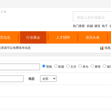
.CN
热门搜索 :
机械
建筑
电子
页信息
行业展会
人才招聘
资讯头条
/ ,来到这里就可以免费发布信息
信息
智能
标题
主办
承办
展馆
城
状态