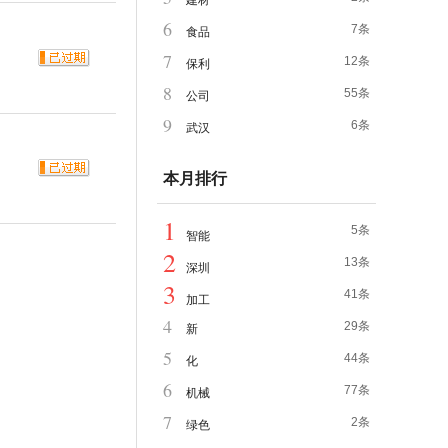
建材
6
7条
食品
7
12条
保利
8
55条
公司
9
6条
武汉
本月排行
1
5条
智能
2
13条
深圳
3
41条
加工
4
29条
新
5
44条
化
6
77条
机械
7
2条
绿色