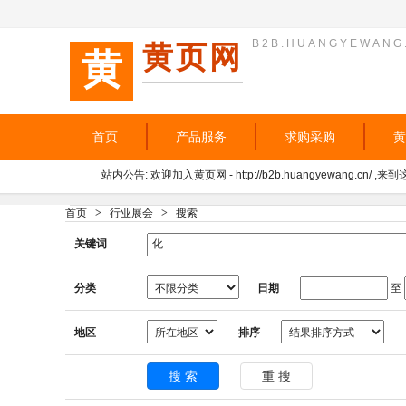
B2B.HUANGYEWANG
黄页网
黄
首页
产品服务
求购采购
黄
站内公告: 欢迎加入黄页网 - http://b2b.huangyewang.cn
首页
>
行业展会
>
搜索
关键词
分类
日期
至
地区
排序