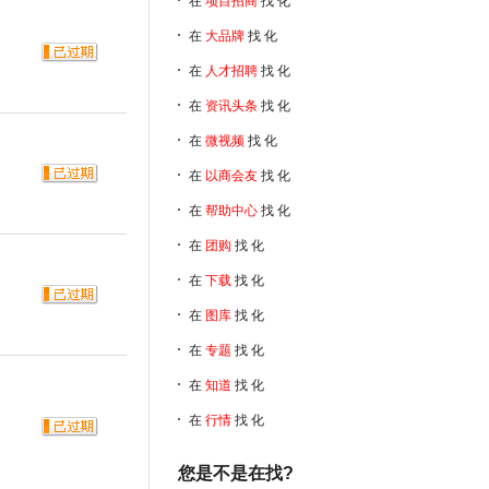
在
项目招商
找 化
在
大品牌
找 化
在
人才招聘
找 化
在
资讯头条
找 化
在
微视频
找 化
在
以商会友
找 化
在
帮助中心
找 化
在
团购
找 化
在
下载
找 化
在
图库
找 化
在
专题
找 化
在
知道
找 化
在
行情
找 化
您是不是在找?