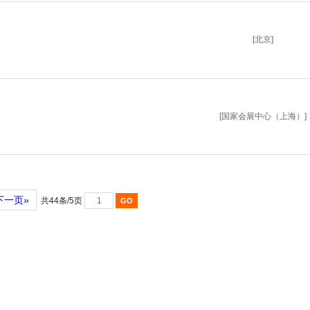
[北京]
[国家会展中心（上海）]
下一页»
共44条/5页