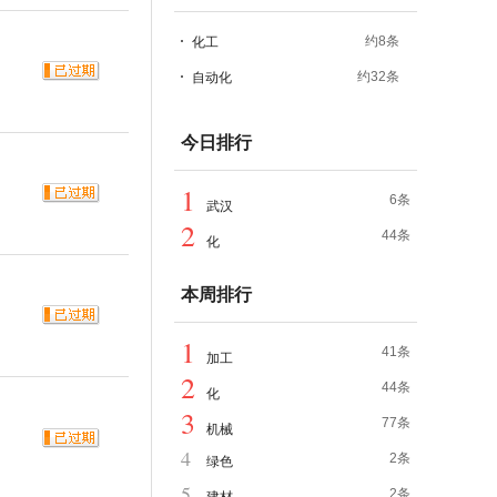
约8条
化工
约32条
自动化
今日排行
1
6条
武汉
2
44条
化
本周排行
1
41条
加工
2
44条
化
3
77条
机械
4
2条
绿色
5
2条