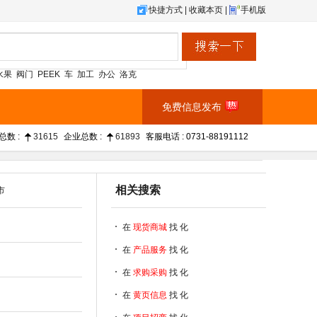
快捷方式
|
收藏本页
|
手机版
水果
阀门
PEEK
车
加工
办公
洛克
免费信息发布
总数 :
31615
企业总数 :
61893
客服电话 : 0731-88191112
相关搜索
市
在
现货商城
找 化
在
产品服务
找 化
在
求购采购
找 化
在
黄页信息
找 化