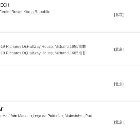
ECH
enter Busan Korea,Republic
[北京]
 Richards Dr,Halfway House, Midrand,1685南非
[北京]
 Richards Dr,Halfway House, Midrand,1685南非
[北京]
AF
. Antó³nio Macedo,Leça da Palmeira, Matosinhos,Port
[北京]