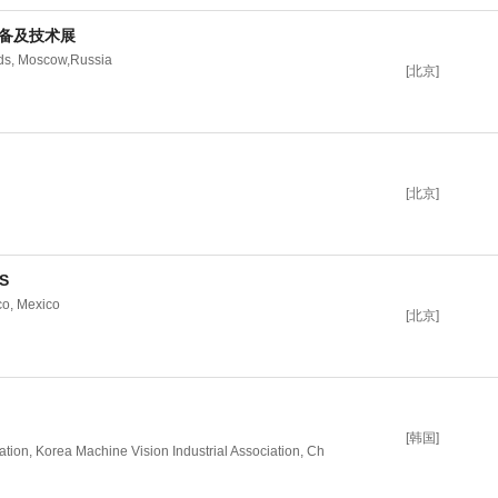
设备及技术展
ds, Moscow,Russia
[北京]
[北京]
S
o, Mexico
[北京]
[韩国]
ation, Korea Machine Vision Industrial Association, Ch