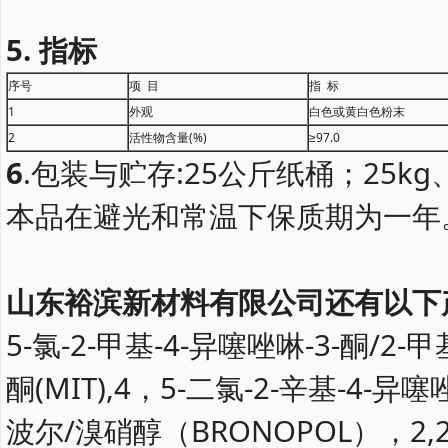
5
.
指标
序号
项 目
指 标
1
外观
白色或黄白色粉末
2
活性物含量(%)
≥97.0
6
.包装与贮存:25公斤纸桶；25kg、
本品在避光和常温下保质期为一年
山东裕滨新材料有限公司
还有以下
5-氯-2-甲基-4-异噻唑啉-3-酮/2-甲
酮(MIT),4，5-二氯-2-辛基-4-异噻唑
波尔/溴硝醇（BRONOPOL），2,2