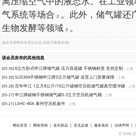
离压缩空气中的液态水。在工业领
气系统等场合‌
。此外，储气罐还
2
生物发酵等领域‌
。
3
该会员资料尚未充分认证,信息可靠度未知!
该会员发布的其他信息
6立方卧式申江牌储气罐 压力容器罐 不锈钢材质 支持定制
[05-30]
- 上海
SUS304不锈钢申江牌3立方储气罐 送货上门质量保障
[05-29]
- 上海
百年申江 1立方8公斤/10公斤碳钢空压机储气罐真空缓冲罐
[05-28]
- 上海
申江牌碳钢不锈钢储气罐0.3立方空压机储气桶
[05-27]
- 上海
LSHC-40A 泰州空压机备件
[05-21]
- 上海
网站首页
|
网络营销
|
发布新品
|
意见反馈
|
服务条款
|
法律声明
|
© 2008-20